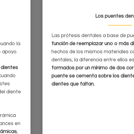
Los puentes den
Las prótesis dentales a base de p
cuando la
función de reemplazar uno o más di
o apoyo.
hechos de los mismos materiales c
dentales, la diferencia entre ellos 
 dientes
formados por un mínimo de dos co
 cuando
puente se cementa sobre los dient
stes
dientes que faltan.
el diente
erámica
vances en
rámicas
,