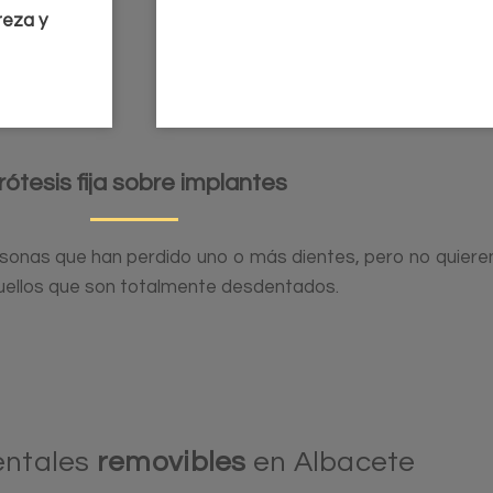
reza y
rótesis fija sobre implantes
ersonas que han perdido uno o más dientes, pero no quieren
uellos que son totalmente desdentados.
entales
removibles
en Albacete