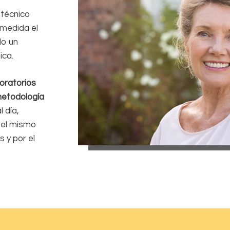
 técnico
 medida el
do un
tica.
oratorios
metodología
 día,
 el mismo
 y por el