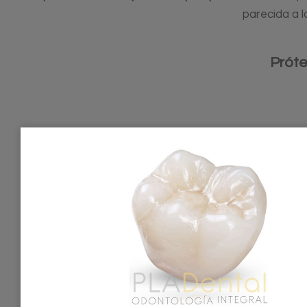
parecida a l
Próte