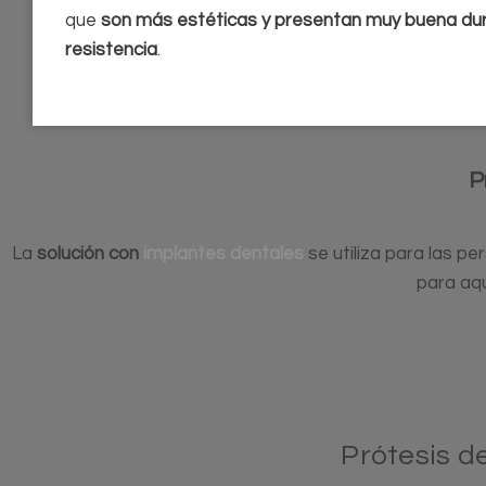
que
son más estéticas y presentan muy buena du
resistencia
.
P
La
solución con
implantes dentales
se utiliza para las p
para aq
Prótesis d