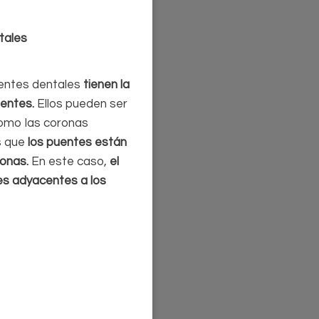
tales
uentes dentales
tienen la
entes.
Ellos pueden ser
omo las coronas
es que
los puentes están
ronas.
En este caso,
el
es adyacentes a los