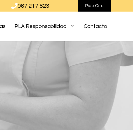
967 217 823
Pide Cita
ias
PLA Responsabilidad
Contacto