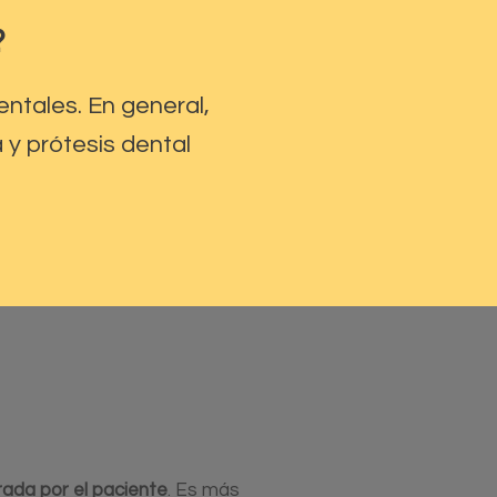
?
ntales. En general,
ja y prótesis dental
rada por el paciente
. Es más