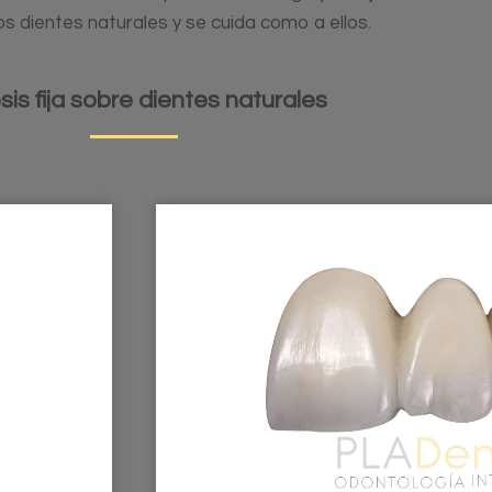
os dientes naturales y se cuida como a ellos.
sis fija sobre dientes naturales