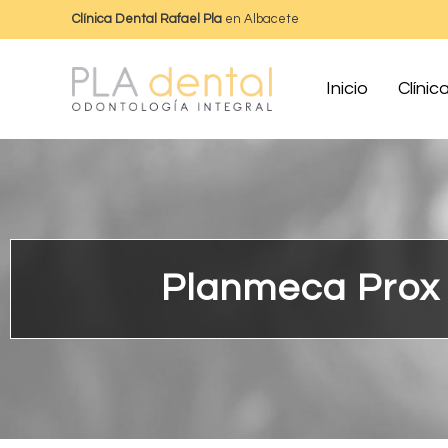
Clínica Dental Rafael Pla
en Albacete
Inicio
Clínic
Planmeca Prox