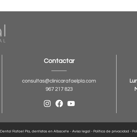
Contactar
consultas@clinicarafaelpla.com
Lun
967 217 823
M
 Dental Rafael Pla, dentistas en Albacete -
Aviso legal
-
Política de privacidad
-
Pol