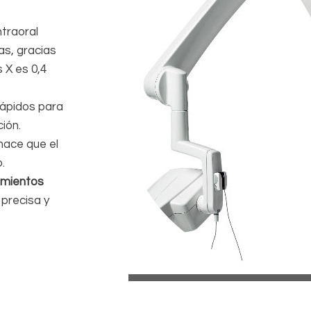
ntraoral
as, gracias
 X es 0,4
rápidos para
ión.
hace que el
.
mientos
 precisa y