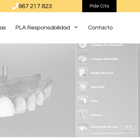
967 217 823
Pide Cita
ias
PLA Responsabilidad
Contacto