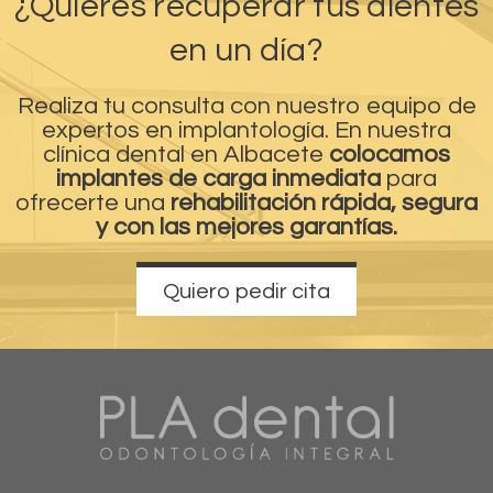
¿Quieres recuperar tus dientes
en un día?
Realiza tu consulta con nuestro equipo de
expertos en implantología. En nuestra
clínica dental en Albacete
colocamos
implantes de carga inmediata
para
ofrecerte una
rehabilitación rápida, segura
y con las mejores garantías.
Quiero pedir cita