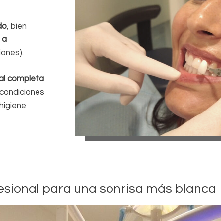
do
, bien
 a
iones).
al completa
 condiciones
higiene
esional para una sonrisa más blanca