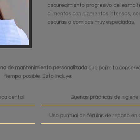
oscurecimiento progresivo del esmalte
alimentos con pigmentos intensos, com
oscuras o comidas muy especiadas.
ina de mantenimiento personalizada
que permita conservar
tiempo posible. Esto incluye:
ica dental
Buenas prácticas de higiene 
Uso puntual de férulas de repaso en ca