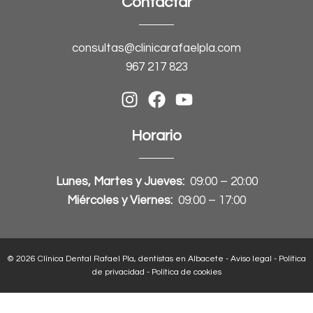
Contactar
consultas@clinicarafaelpla.com
967 217 823
Horario
Lunes, Martes y Jueves:
09:00 – 20:00
Miércoles y Viernes:
09:00 – 17:00
© 2026 Clínica Dental Rafael Pla, dentistas en Albacete -
Aviso legal
-
Política
de privacidad
-
Política de cookies