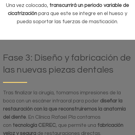
Una vez colocado,
transcurrirá un periodo variable de
cicatrización
para que este se integre en el hueso y
pueda soportar las fuerzas de masticación.
Fase 3: Diseño y fabricación de
las nuevas piezas dentales
Tras finalizar la cirugía, tomamos impresiones de la
boca con un escáner intraoral para poder
diseñar la
restauración con la que reconstruiremos la anatomía
del diente
. En Clínica Rafael Pla contamos
con
tecnología CEREC
, que permite una
fabricación
veloz y segura
de restauraciones directas.