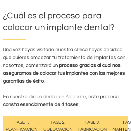
¿Cuál es el proceso para
colocar un implante dental?
Una vez hayas visitado nuestra clínica hayas decidido
que quieres empezar tu tratamiento de implantes con
nosotros, comenzará un
proceso gracias al cual nos
aseguramos de colocar tus implantes con las mejores
garantías de éxito
.
En nuestra
clínica dental en Albacete
, este proceso
consta esencialmente de 4 fases
:
FASE 1.
FASE 2.
FASE 3.
FAS
PLANIFICACIÓN
COLOCACIÓN
FABRICACIÓN
MANTEN