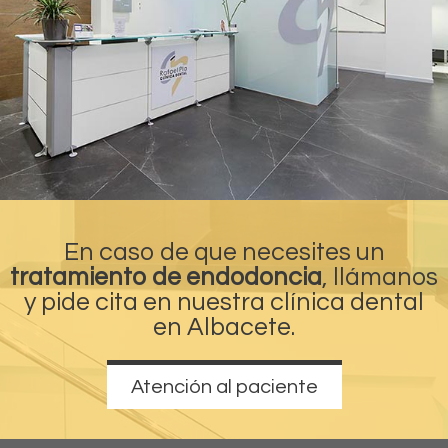
En caso de que necesites un
tratamiento de endodoncia
, llámanos
y pide cita en nuestra
clínica dental
en Albacete
.
Atención al paciente