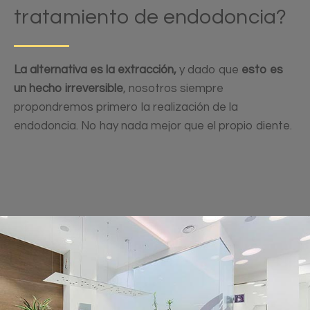
tratamiento de endodoncia?
La alternativa es la extracción,
y dado que
esto es
un hecho irreversible
, nosotros siempre
propondremos primero la realización de la
endodoncia. No hay nada mejor que el propio diente.