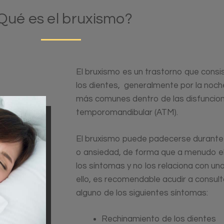
Qué es el bruxismo?
El bruxismo es un trastorno que consis
los dientes, generalmente por la noch
más comunes dentro de las disfuncione
temporomandibular (ATM).
El bruxismo puede padecerse durant
o ansiedad, de forma que a menudo el
los síntomas y no los relaciona con un
ello, es recomendable acudir a consult
alguno de los siguientes síntomas:
Rechinamiento de los dientes