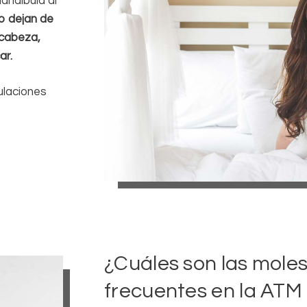
andíbula al
o dejan de
 cabeza,
ar.
ulaciones
¿Cuáles son las mole
frecuentes en la ATM 