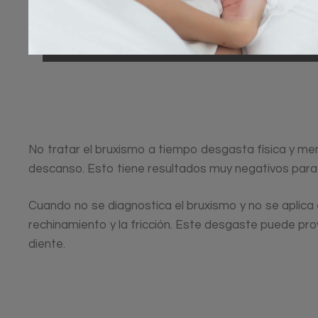
No tratar el bruxismo a tiempo desgasta física y me
descanso. Esto tiene resultados muy negativos para l
Cuando no se diagnostica el bruxismo y no se aplica 
rechinamiento y la fricción. Este desgaste puede prov
diente.