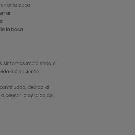
cerrar la boca
ertar
ar
de la boca
s síntomas impidiendo el
ida del paciente.
continuado, debido al
 a causar la pérdida del