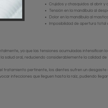
Crujidos y chasquidos al abrir y 
Tensión en la mandíbula al desp
Dolor en la mandíbula al mastic
Imposibilidad de apertura total 
ntalmente, ya que las tensiones acumuladas intensifican lo
a salud oral, reduciendo considerablemente la calidad de v
el tratamiento pertinente, los dientes sufren un desgaste 
ocar infecciones que lleguen hasta la raíz, pudiendo llegar