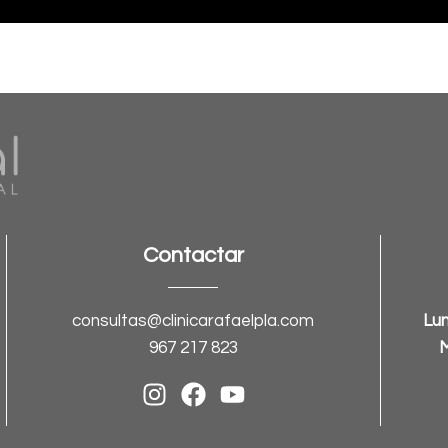
Contactar
consultas@clinicarafaelpla.com
Lun
967 217 823
M