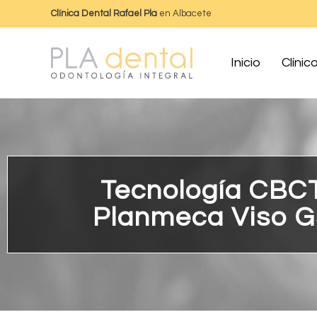
Clínica Dental Rafael Pla
en Albacete
Inicio
Clínic
Tecnología CBC
Planmeca Viso G