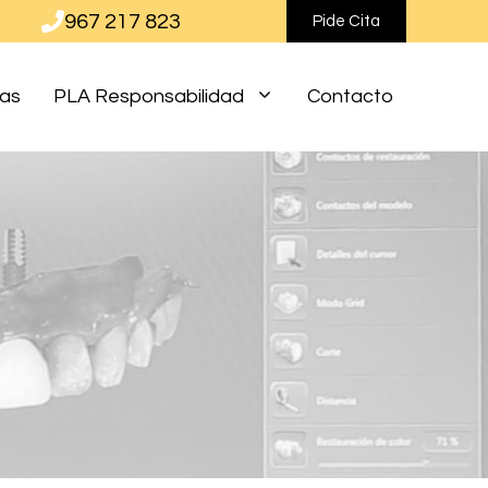
967 217 823
Pide Cita
ias
PLA Responsabilidad
Contacto