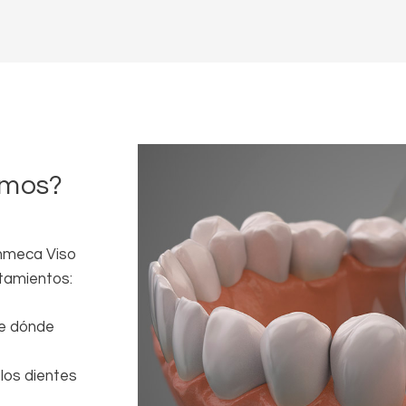
amos?
anmeca Viso
tamientos:
te dónde
 los dientes