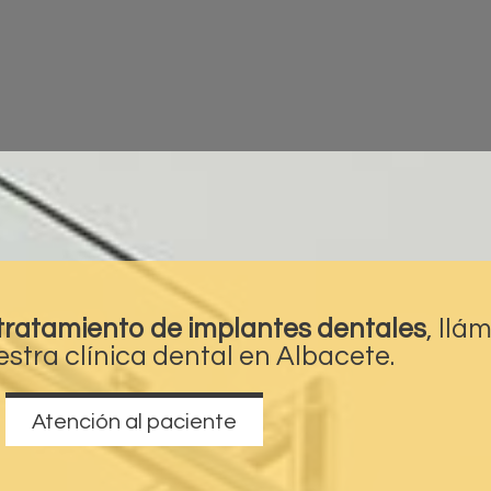
tratamiento de implantes dentales
, llá
uestra
clínica dental en Albacete
.
Atención al paciente