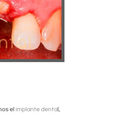
mos el
implante denta
l,