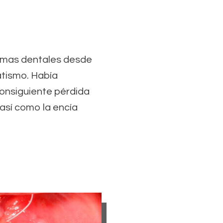
emas dentales desde
atismo. Había
consiguiente pérdida
 así como la encía