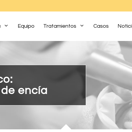
a
Equipo
Tratamientos
Casos
Notic
co:
 de encía