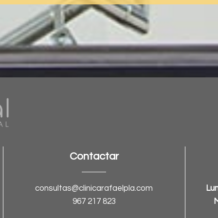
Contactar
consultas@clinicarafaelpla.com
Lun
967 217 823
M