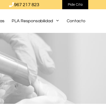
967 217 823
Pide Cita
ias
PLA Responsabilidad
Contacto