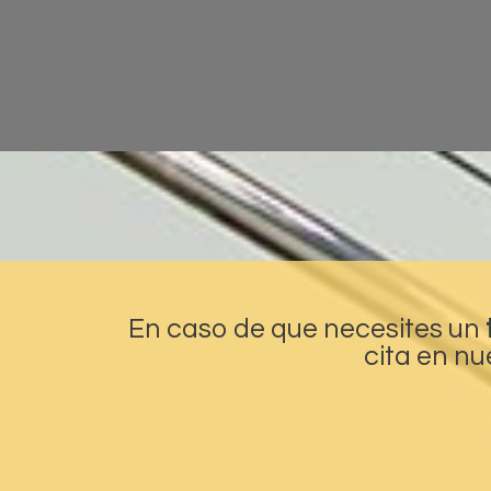
En caso de que necesites un
cita en n