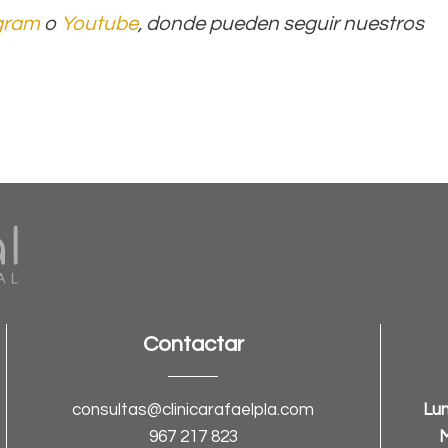
gram
o
Youtube
, donde pueden seguir nuestros
Contactar
consultas@clinicarafaelpla.com
Lun
967 217 823
M