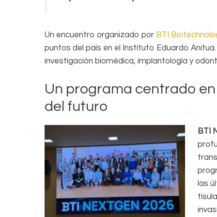
Un encuentro organizado por
BTI Biotechnolog
puntos del país en el Instituto Eduardo Anitu
investigación biomédica, implantología y odon
Un programa centrado en l
del futuro
BTI 
profu
trans
prog
las ú
tisul
invas