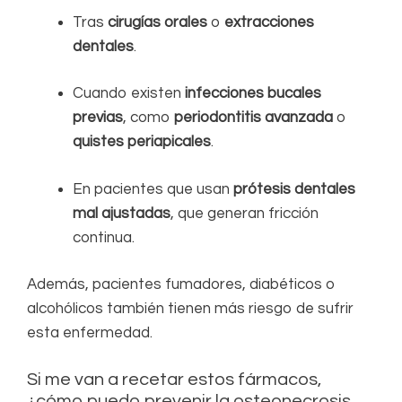
Tras
cirugías orales
o
extracciones
dentales
.
Cuando existen
infecciones bucales
previas
, como
periodontitis avanzada
o
quistes periapicales
.
En pacientes que usan
prótesis dentales
mal ajustadas
, que generan fricción
continua.
Además, pacientes fumadores, diabéticos o
alcohólicos también tienen más riesgo de sufrir
esta enfermedad.
Si me van a recetar estos fármacos,
¿cómo puedo prevenir la osteonecrosis