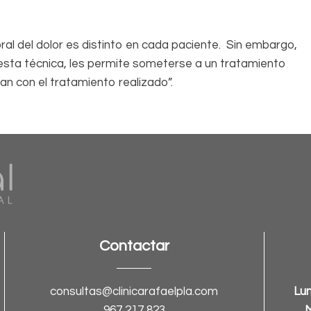
ral del dolor es distinto en cada paciente. Sin embargo,
 esta técnica, les permite someterse a un tratamiento
 van con el tratamiento realizado”.
Contactar
consultas@clinicarafaelpla.com
Lun
967 217 823
M