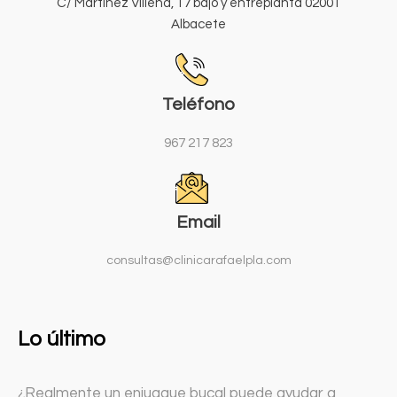
C/ Martinez Villena, 17 bajo y entreplanta 02001
Albacete
Teléfono
967 217 823
Email
consultas@clinicarafaelpla.com
Lo último
¿Realmente un enjuague bucal puede ayudar a