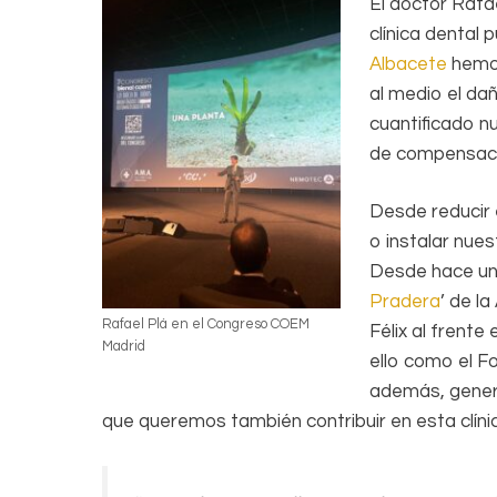
El doctor Rafa
clínica dental 
Albacete
hemos
al medio el da
cuantificado n
de compensaci
Desde reducir e
o instalar nue
Desde hace un 
Pradera
’ de l
Rafael Plá en el Congreso COEM
Félix al frent
Madrid
ello como el F
además, genera
que queremos también contribuir en esta clíni