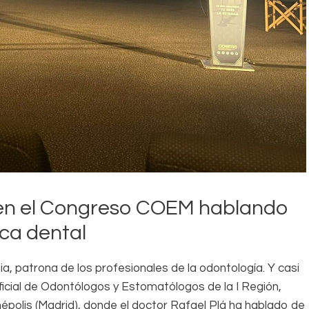
pa en el Congreso COEM hablando
ica dental
 patrona de los profesionales de la odontología. Y casi
ficial de Odontólogos y Estomatólogos de la I Región,
inépolis (Madrid), donde el doctor Rafael Plá ha hablado de