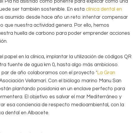
el Plá ha asistido como ponente para explicar cómo una
puede ser también sostenible. En esta
clínica dental en
 asumido desde hace año un reto: intentar compensar
ño que nuestra actividad genera. Por ello, hemos
uestra huella de carbono para poder emprender acciones
ón.
l papel en la clínica, implantar la utilización de códigos QR
stra fuente de agua km 0, hasta algo más ambicioso.
par de año colaboramos con el proyecto ‘
La Gran
a Asociación Vellamarí. Con el biólogo marino Manu San
e están plantando posidonia en un enclave perfecto para
ormentera. El objetivo es salvar el mar Mediterráneo y
r esa conciencia de respecto medioambiental, con la
ca dental en Albacete.