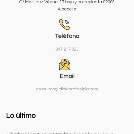
C/ Martinez Villena, 17 bajo y entreplanta 02001
Albacete
Teléfono
967 217 823
Email
consultas@clinicarafaelpla.com
Lo último
¿Realmente un enjuague bucal puede ayudar a